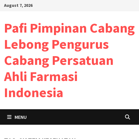
Skip
August 7, 2026
to
content
Pafi Pimpinan Cabang
Lebong Pengurus
Cabang Persatuan
Ahli Farmasi
Indonesia
MENU