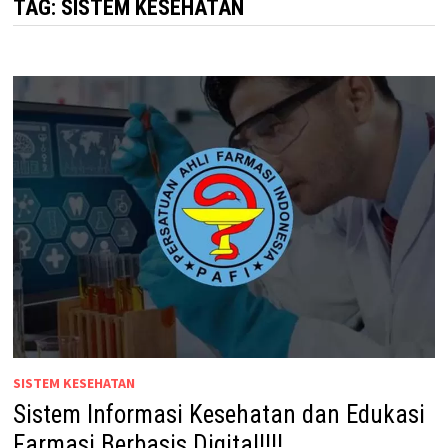
TAG:
SISTEM KESEHATAN
SISTEM KESEHATAN
Sistem Informasi Kesehatan dan Edukasi
Farmasi Berbasis Digital!!!!