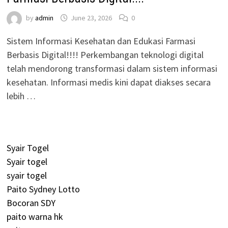
by
admin
June 23, 2026
0
Sistem Informasi Kesehatan dan Edukasi Farmasi
Berbasis Digital!!!! Perkembangan teknologi digital
telah mendorong transformasi dalam sistem informasi
kesehatan. Informasi medis kini dapat diakses secara
lebih …
Syair Togel
Syair togel
syair togel
Paito Sydney Lotto
Bocoran SDY
paito warna hk